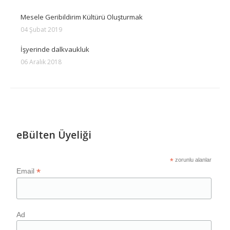
Mesele Geribildirim Kültürü Oluşturmak
04 Şubat 2019
İşyerinde dalkvaukluk
06 Aralık 2018
eBülten Üyeliği
*
zorunlu alanlar
*
Email
Ad