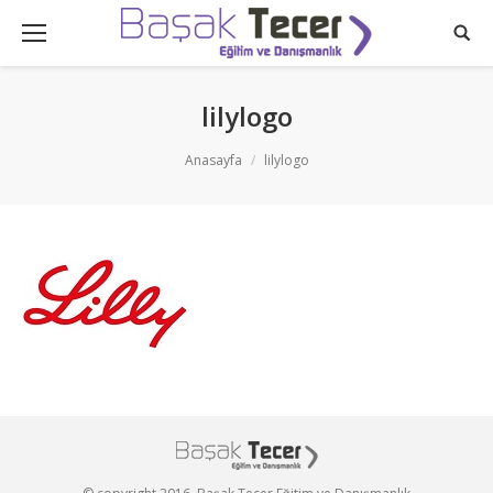
lilylogo
You are here:
Anasayfa
lilylogo