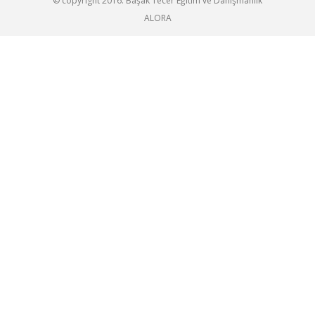
© copyright 2016. Başak Tecer Eğitim ve Danışmanlık
ALORA